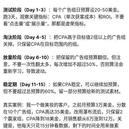
测试阶段（Day 1-3）
：每个广告组日预算设20-50美金。
跑3天，观察关键指标：CPA（单次获客成本）和ROI。不要
看“点击量”或“展示量”，那都是虚荣指标。
淘汰阶段（Day 4-5）
：把CPA高于目标值2倍以上的广告组
关掉。只保留CPA在目标范围内的组。
放量阶段（Day 6-10）
：把保留的广告组预算翻倍。但注
意，不要一次性翻太多，每次增加不超过50%，否则算法会
重新学习，导致波动。
稳定期（Day 11-15）
：如果CPA稳定，可以继续加预算，
但不要超过总预算的60%。留一部分预算给新的测试素材。
真实案例：我一个做美妆的客户，之前月预算3万美金，分散
在10个广告组，CPA高达35美金。改用瀑布流后，只保留2
个赢家组，CPA降到18美金，月销售额从6万涨到12万。关
键是，他每天只花15分钟看数据，剩下的时间全用来做素