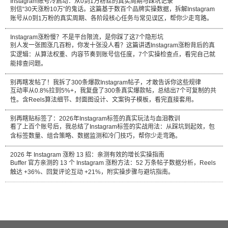
Instagram账号冷启动：从0到1万粉丝的真实周期与踩坑记录
别信“30天涨粉10万”的鬼话。这篇基于数百个品牌实操数据，拆解Instagram
账号从0到1万粉的真实周期、各阶段核心任务与常见误区，帮你少走弯路。
Instagram涨粉慢？不是平台限流，是你踩了这7个隐形坑
别人发一张图涨几百粉，你发十张没人看？这篇讲透Instagram涨粉背后的真
实逻辑：从算法权重、内容节奏到账号信任度，7个实操检查点，看完自己就
能排查问题。
别再瞎发帖了！我拆了300条爆款Instagram帖子，才敢告诉你这些规律
互动率从0.8%拉到5%+，我复盘了300条真实爆款帖，总结出7个可复制的共
性。含Reels算法细节、封面图设计、文案钩子模板，看完直接套用。
别再瞎贴标签了：2026年Instagram标签的真实玩法与血泪教训
看了上百个账号后，我总结了Instagram标签的实战用法：从踩坑到起效，包
含标签数量、组合策略、数据监测和冷门技巧，帮你少走弯路。
2026 年 Instagram 涨粉 13 招：亲测有效的增长实操指南
Buffer 官方亲测的 13 个 Instagram 涨粉方法：52 万条帖子数据分析，Reels
触达 +36%、回复评论互动 +21%，附实操步骤与避坑指南。