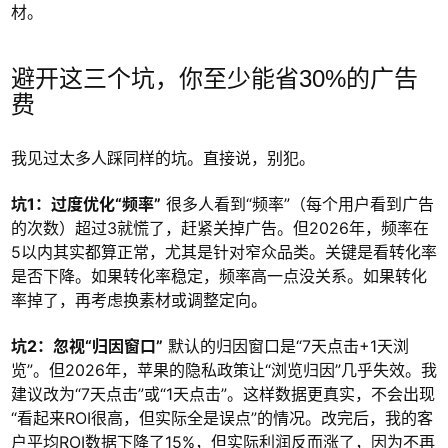
材。
避开这三个坑，你至少能省30%的广告
费
我见过太多人踩同样的坑。直接说，别犯。
坑1：过度优化“频率”
很多人看到“频率”（每个用户看到广告
的次数）超过3就慌了，赶紧关掉广告。但2026年，频率在
5以内其实都算正常，尤其是针对窄众品类。关键是看转化率
是否下降。如果转化率稳定，频率高一点没关系。如果转化
率掉了，再考虑换素材或调整定向。
坑2：忽视“归因窗口”
默认的归因窗口是“7天点击+1天浏
览”。但2026年，苹果的隐私政策让“浏览归因”几乎失效。我
建议改为“7天点击”或“1天点击”。这样数据更真实，不会出现
“看起来ROI很高，但实际全是误点”的情况。改完后，我的客
户平均ROI数据下降了15%，但实际利润反而涨了，因为不再