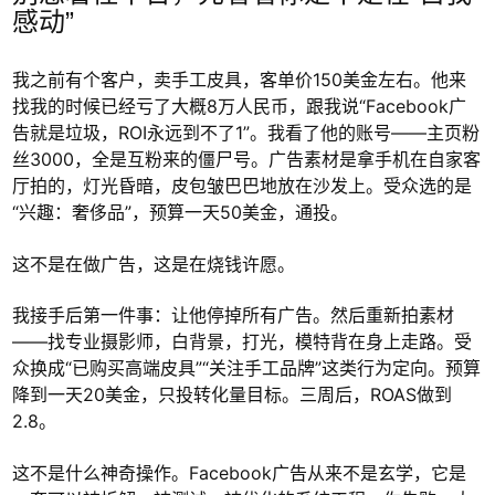
感动”
我之前有个客户，卖手工皮具，客单价150美金左右。他来
找我的时候已经亏了大概8万人民币，跟我说“Facebook广
告就是垃圾，ROI永远到不了1”。我看了他的账号——主页粉
丝3000，全是互粉来的僵尸号。广告素材是拿手机在自家客
厅拍的，灯光昏暗，皮包皱巴巴地放在沙发上。受众选的是
“兴趣：奢侈品”，预算一天50美金，通投。
这不是在做广告，这是在烧钱许愿。
我接手后第一件事：让他停掉所有广告。然后重新拍素材
——找专业摄影师，白背景，打光，模特背在身上走路。受
众换成“已购买高端皮具”“关注手工品牌”这类行为定向。预算
降到一天20美金，只投转化量目标。三周后，ROAS做到
2.8。
这不是什么神奇操作。Facebook广告从来不是玄学，它是