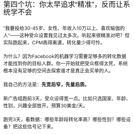
第四个坑：你太早追求“精准”，反而让系
统学不会
“我要投给30-45岁、女性、年收入10万以上、喜欢瑜伽的
人”——这种受众设置我见过太多次。听起来很精准对吧？但
实际跑起来，CPM高得离谱，转化量少得可怜。
为什么？因为Facebook的机器学习需要足够多的转化数据
才能找到你的目标人群。你一开始就把受众框得太死，系统
根本没有足够的空间去探索谁才是真正会买单的人。
我自己的方法是：
先宽后窄，先量后质。
新广告组跑前3天，受众设得宽一点。比如只选国家、年龄、
性别，兴趣全部放开。预算30美金/天。
跑完3天，看数据：哪些年龄段转化率高？哪些性别？哪些设
备？把这些信号记下来。