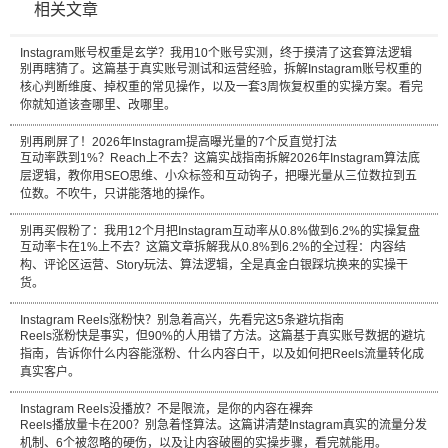
相关文章
Instagram账号权重是玄学？我用10个账号实测，终于摸清了这套算法逻辑
别再瞎猜了。这篇基于真实账号测试和运营经验，拆解Instagram账号权重的
核心判断维度、掉权重的常见操作，以及一套3周恢复权重的实操方案。看完
你就知道该查哪里、改哪里。
别再刷屏了！2026年Instagram提高曝光量的7个反直觉打法
互动率跌到1%？Reach上不去？这篇实战指南拆解2026年Instagram算法底
层逻辑，教你用SEO思维、小众标签和互动钩子，把曝光量从三位数拉到五
位数。不吹牛，只讲能落地的操作。
别再买假粉了：我用12个月把Instagram互动率从0.8%做到6.2%的实操复盘
互动率卡在1%上不去？这篇文章拆解我从0.8%到6.2%的全过程：内容结
构、评论区运营、Story玩法、算法逻辑，全是真金白银踩坑换来的实操干
货。
Instagram Reels涨粉快？别急着高兴，先看完这5条避坑指南
Reels涨粉快是事实，但90%的人用错了方法。这篇基于真实账号数据的避坑
指南，告诉你什么内容能涨粉、什么内容白干，以及如何把Reels流量转化成
真实客户。
Instagram Reels没播放？不是限流，是你的内容在裸奔
Reels播放量卡在200？别急着怪算法。这篇讲清楚Instagram真实的流量分发
机制、6个被忽略的硬伤，以及让内容破圈的实操步骤，看完就能用。