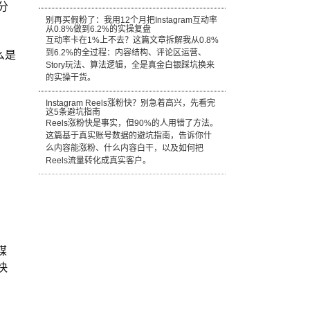
势分
别再买假粉了：我用12个月把Instagram互动率
从0.8%做到6.2%的实操复盘
互动率卡在1%上不去？这篇文章拆解我从0.8%
么是
到6.2%的全过程：内容结构、评论区运营、
Story玩法、算法逻辑，全是真金白银踩坑换来
的实操干货。
Instagram Reels涨粉快？别急着高兴，先看完
这5条避坑指南
Reels涨粉快是事实，但90%的人用错了方法。
这篇基于真实账号数据的避坑指南，告诉你什
么内容能涨粉、什么内容白干，以及如何把
Reels流量转化成真实客户。
媒
快