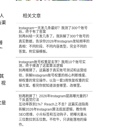
销人
相关文章
告渠
Instagram一天发几条最好？我测了300个账号
后，终于有了答案
别再纠结一天发几条了。我拆解了300个账号的
真实数据，告诉你2026年Instagram发帖频率的
普
真相：不同阶段、不同内容类型，完全不同的
广
答案。附实操模板。
Instagram账号权重是玄学？我用10个账号实
测，终于摸清了这套算法逻辑
别再瞎猜了。这篇基于真实账号测试和运营经
在其
验，拆解Instagram账号权重的核心判断维度、
掉权重的常见操作，以及一套3周恢复权重的实
、视
操方案。看完你就知道该查哪里、改哪里。
别再刷屏了！2026年Instagram提高曝光量的7
个反直觉打法
它是
互动率跌到1%？Reach上不去？这篇实战指南
拆解2026年Instagram算法底层逻辑，教你用
SEO思维、小众标签和互动钩子，把曝光量从
三位数拉到五位数。不吹牛，只讲能落地的操
作。