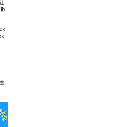
以让
经取
ok
ok
，
这些