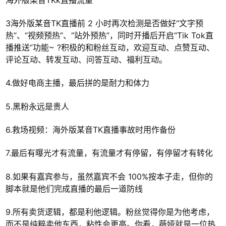
3海外版某音TK直播前 2 小时再次检测是否做好“文字预
热”、“视频预热”、“站外预热”，同时开播后开启“Tik Tok直
播推送”功能~ ?积极的和粉丝互动，欢迎互动、点赞互动、
评论互动、转发互动、问答互动、福利互动。
4.做好电商主播，最后拼的是耐力和体力
5.黑粉永远是贵人
6.救场视频：海外版某音TK直播事故时用作备份
7.最后有曝光才有流量，有流量才有停留，有停留才有转化
8.如果有嘉宾参与，虽然嘉宾不会 100%按本子走，但你的
脚本就是他们完成直播的最后一道防线
9.所有卖货逻辑，都是利他逻辑。粉丝觉得你是为他考虑，
而不是纯粹卖他东西，粘性会更高。你看，薇娅就是一位热