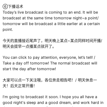
⑥下播话术
Today’s live broadcast is coming to an end. It will be
broadcast at the same time tomorrow night~a point/
tomorrow will be broadcast a little earlier at a certain
point.
今天的直播接近尾声了，明天晚上某点~某点同样时间开播/
明天会提早一点播某点就开了。
You can click to pay attention, everyone, let’s tell! /
Take a day off tomorrow! The normal broadcast will
start the day after tomorrow!
大家可以点一下关注哦，各位奔走相告吧！/ 明天休息一
天！后天正常开播！
I'm going to broadcast it soon. I hope you all have a
good night's sleep and a good dream, and work hard in