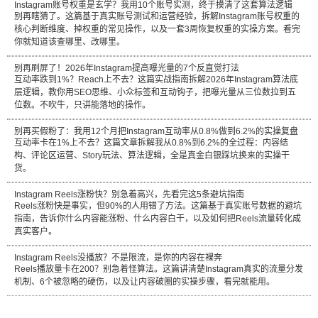
Instagram账号权重是玄学？我用10个账号实测，终于摸清了这套算法逻辑
别再瞎猜了。这篇基于真实账号测试和运营经验，拆解Instagram账号权重的
核心判断维度、掉权重的常见操作，以及一套3周恢复权重的实操方案。看完
你就知道该查哪里、改哪里。
别再刷屏了！2026年Instagram提高曝光量的7个反直觉打法
互动率跌到1%？Reach上不去？这篇实战指南拆解2026年Instagram算法底
层逻辑，教你用SEO思维、小众标签和互动钩子，把曝光量从三位数拉到五
位数。不吹牛，只讲能落地的操作。
别再买假粉了：我用12个月把Instagram互动率从0.8%做到6.2%的实操复盘
互动率卡在1%上不去？这篇文章拆解我从0.8%到6.2%的全过程：内容结
构、评论区运营、Story玩法、算法逻辑，全是真金白银踩坑换来的实操干
货。
Instagram Reels涨粉快？别急着高兴，先看完这5条避坑指南
Reels涨粉快是事实，但90%的人用错了方法。这篇基于真实账号数据的避坑
指南，告诉你什么内容能涨粉、什么内容白干，以及如何把Reels流量转化成
真实客户。
Instagram Reels没播放？不是限流，是你的内容在裸奔
Reels播放量卡在200？别急着怪算法。这篇讲清楚Instagram真实的流量分发
机制、6个被忽略的硬伤，以及让内容破圈的实操步骤，看完就能用。