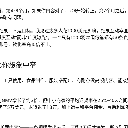
。第4-6个月，如果你内容对了，ROI开始转正。第7个月之后
策略有问题。
结果，不是目标。我见过太多人花1000美元买粉，结果互动率
的是“深度互动”而非“广度曝光”。一个只有1000粉丝但每篇都有50条
账号，转化率高10倍不止。
径比你想象中窄
程、工具使用、食品制作、服装搭配）、有耐心做高频内容、能接
在美国的GMV增长了约3倍，但中小商家的平均退货率在25%-40%之
个月卖了5万美元，退货退了1.8万，加上运费和平台佣金，最后利润
向于“长尾内容”——一条视频发出去后，可能3天后才爆发。所以别