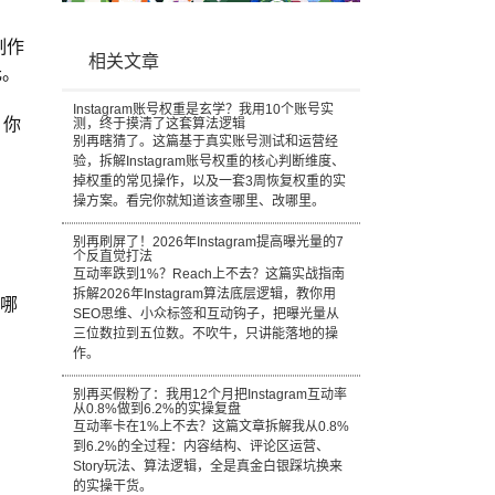
制作
相关文章
元。
Instagram账号权重是玄学？我用10个账号实
。你
测，终于摸清了这套算法逻辑
别再瞎猜了。这篇基于真实账号测试和运营经
验，拆解Instagram账号权重的核心判断维度、
掉权重的常见操作，以及一套3周恢复权重的实
操方案。看完你就知道该查哪里、改哪里。
别再刷屏了！2026年Instagram提高曝光量的7
个反直觉打法
互动率跌到1%？Reach上不去？这篇实战指南
拆解2026年Instagram算法底层逻辑，教你用
欢哪
SEO思维、小众标签和互动钩子，把曝光量从
三位数拉到五位数。不吹牛，只讲能落地的操
作。
别再买假粉了：我用12个月把Instagram互动率
从0.8%做到6.2%的实操复盘
互动率卡在1%上不去？这篇文章拆解我从0.8%
到6.2%的全过程：内容结构、评论区运营、
Story玩法、算法逻辑，全是真金白银踩坑换来
的实操干货。