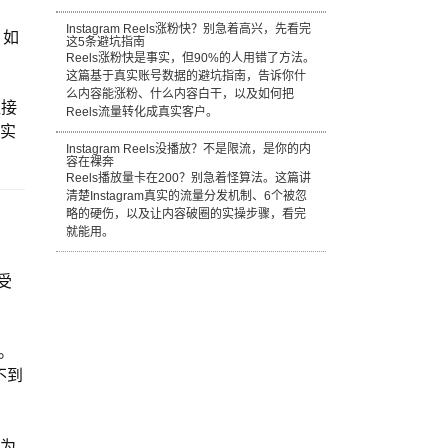
Instagram Reels涨粉快？别急着高兴，先看完
，如
这5条避坑指南
Reels涨粉快是事实，但90%的人用错了方法。
这篇基于真实账号数据的避坑指南，告诉你什
么内容能涨粉、什么内容白干，以及如何把
直接
Reels流量转化成真实客户。
真实
Instagram Reels没播放？不是限流，是你的内
容在裸奔
Reels播放量卡在200？别急着怪算法。这篇讲
清楚Instagram真实的流量分发机制、6个被忽
略的硬伤，以及让内容破圈的实操步骤，看完
就能用。
受
间。
不到
因为