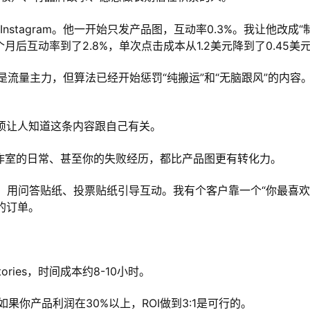
stagram。他一开始只发产品图，互动率0.3%。我让他改成“
后互动率到了2.8%，单次点击成本从1.2美元降到了0.45美
els依然是流量主力，但算法已经开始惩罚“纯搬运”和“无脑跟风”的内容
秒必须让人知道这条内容跟自己有关。
工作室的日常、甚至你的失败经历，都比产品图更有转化力。
态图，用问答贴纸、投票贴纸引导互动。我有个客户靠一个“你最喜
的订单。
ories，时间成本约8-10小时。
果你产品利润在30%以上，ROI做到3:1是可行的。