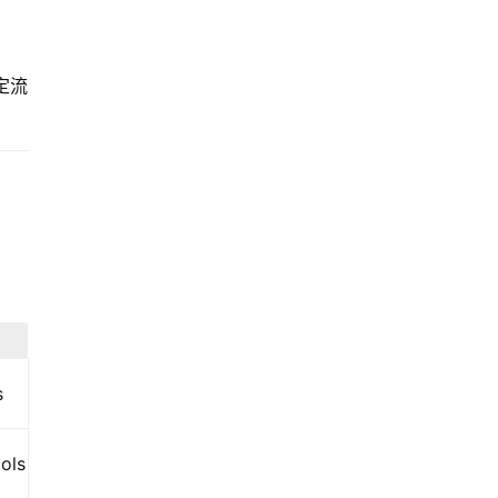
稳定流
s
ols