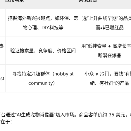
s、
挖掘海外新兴兴趣点，如环保、宠
选“上升曲线早期”的品
物心理、DIY科技等
而非已爆红品
 热
用“低搜索量 + 高增长率
验证搜索量、竞争度、价格区间
断潜在爆品
寻找特定兴趣群体（hobbyist
小众 ≠ 冷门，要找“有
st
community）
绪、有社群”的产品
 平台通过“AI生成宠物肖像画”切入市场。商品客单价约 35 美元，
键在于：