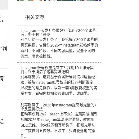
相关文章
类，
Instagram一天发几条最好？我测了300个账号
后，终于有了答案
别再纠结一天发几条了。我拆解了300个账号的
真实数据，告诉你2026年Instagram发帖频率的
”判
真相：不同阶段、不同内容类型，完全不同的
答案。附实操模板。
Instagram账号权重是玄学？我用10个账号实
测，终于摸清了这套算法逻辑
别再瞎猜了。这篇基于真实账号测试和运营经
情
验，拆解Instagram账号权重的核心判断维度、
掉权重的常见操作，以及一套3周恢复权重的实
操方案。看完你就知道该查哪里、改哪里。
别再刷屏了！2026年Instagram提高曝光量的7
个反直觉打法
互动率跌到1%？Reach上不去？这篇实战指南
拆解2026年Instagram算法底层逻辑，教你用
毛
SEO思维、小众标签和互动钩子，把曝光量从
三位数拉到五位数。不吹牛，只讲能落地的操
作。