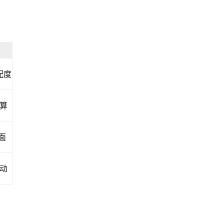
配度
算
面
动