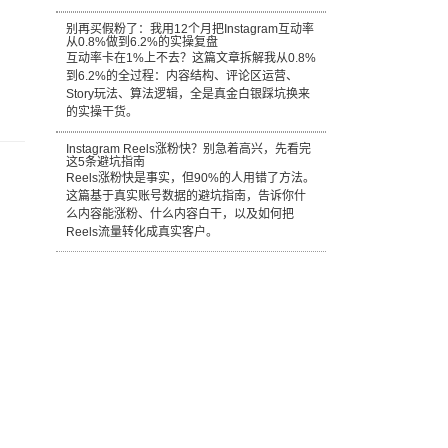
别再买假粉了：我用12个月把Instagram互动率
从0.8%做到6.2%的实操复盘
互动率卡在1%上不去？这篇文章拆解我从0.8%
到6.2%的全过程：内容结构、评论区运营、
Story玩法、算法逻辑，全是真金白银踩坑换来
的实操干货。
Instagram Reels涨粉快？别急着高兴，先看完
这5条避坑指南
Reels涨粉快是事实，但90%的人用错了方法。
这篇基于真实账号数据的避坑指南，告诉你什
么内容能涨粉、什么内容白干，以及如何把
Reels流量转化成真实客户。