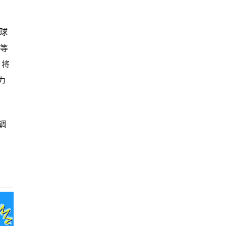
全球
 等
，将
力
调