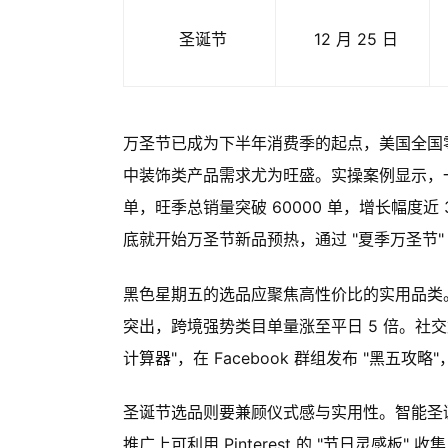
圣诞节
12 月 25 日
万圣节已成为下半年消费季的起点，美国全国零售联
中装饰类产品需求尤为旺盛。实操案例显示，一
单，旺季总销量突破 60000 单，增长幅度近 
底就开始万圣节新品预热，通过 "夏季万圣节"
黑色星期五的选品应聚焦高性价比的实用品类。参
突出，跨境强势类目单量涨至平日 5 倍。社交媒体
计算器"，在 Facebook 群组发布 "黑五攻
圣诞节选品则要兼顾仪式感与实用性。智能圣
推广上可利用 Pinterest 的 "节日灵感板" 收