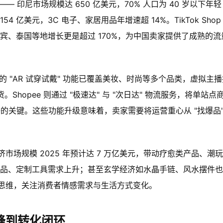
— 印尼市场规模达 650 亿美元，70% 人口为 40 岁以下年轻
亿美元，3C 电子、家居用品年增速超 14%。TikTok Shop
菲律宾、泰国等地增长更是超过 170%，为中国卖家提供了成熟的流
op 的 "AR 试穿试戴" 功能已覆盖美妆、时尚等多个品类，虚拟主
Shopee 则通过 "极速达" 与 "次日达" 物流服务，将单站点
的关键。这些功能升级意味着，卖家需要将运营重心从 "找爆品"
市场规模 2025 年预计达 7 万亿美元，带动疗愈类产品、潮
工制品、定制工具需求上升；甚至玄学经济如水晶手链、风水摆件
思维，关注消费者情感需求与生活方式变化。
峰到转化闭环