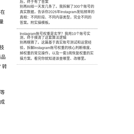
后，终于有了答案
别再纠结一天发几条了。我拆解了300个账号的
 在
真实数据，告诉你2026年Instagram发帖频率的
真相：不同阶段、不同内容类型，完全不同的
量
答案。附实操模板。
Instagram账号权重是玄学？我用10个账号实
测，终于摸清了这套算法逻辑
别再瞎猜了。这篇基于真实账号测试和运营经
播技
验，拆解Instagram账号权重的核心判断维度、
掉权重的常见操作，以及一套3周恢复权重的实
商品
操方案。看完你就知道该查哪里、改哪里。
 转
玩等
也成