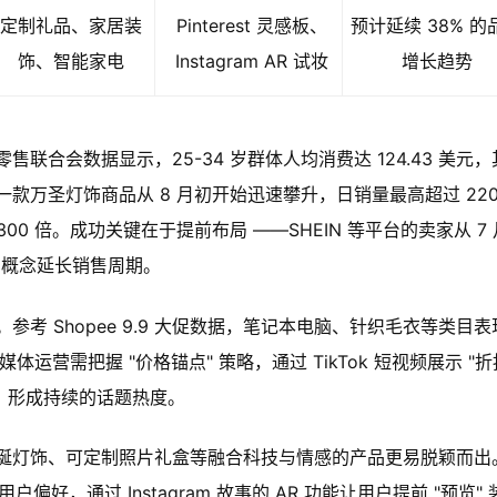
定制礼品、家居装
Pinterest 灵感板、
预计延续 38% 的
饰、智能家电
Instagram AR 试妆
增长趋势
合会数据显示，25-34 岁群体人均消费达 124.43 美元，
款万圣灯饰商品从 8 月初开始迅速攀升，日销量最高超过 220
300 倍。成功关键在于提前布局 ——SHEIN 等平台的卖家从 7 
 概念延长销售周期。
考 Shopee 9.9 大促数据，笔记本电脑、针织毛衣等类目表
运营需把握 "价格锚点" 策略，通过 TikTok 短视频展示 "折
略"，形成持续的话题热度。
诞灯饰、可定制照片礼盒等融合科技与情感的产品更易脱颖而出
集用户偏好，通过 Instagram 故事的 AR 功能让用户提前 "预览"