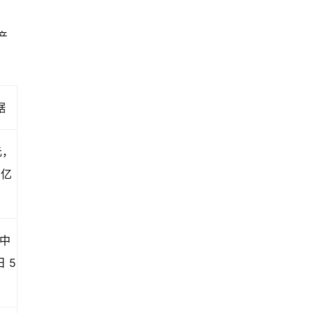
产
据
元，
 亿
促中
 5