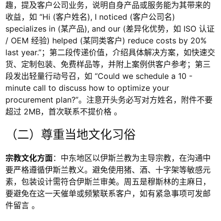
趣，提及客户公司业务，说明自身产品或服务能为其带来的
收益，如 “Hi (客户姓名), I noticed (客户公司名)
specializes in (某产品), and our (差异化优势，如 ISO 认证
/ OEM 经验) helped (某同类客户) reduce costs by 20%
last year.”；第二段传递价值，介绍具体解决方案，如快速交
货、定制包装、免费样品等，并附上案例供客户参考；第三
段发出轻量行动号召，如 “Could we schedule a 10 -
minute call to discuss how to optimize your
procurement plan?”。注意开头务必写对方姓名，附件不要
超过 2MB，首次联系不提价格 。
（二）尊重当地文化习俗
宗教文化方面
：中东地区以伊斯兰教为主导宗教，在沟通中
要严格遵循伊斯兰教义。避免使用猪、酒、十字架等敏感元
素，包装设计需符合伊斯兰审美。周五是穆斯林的主麻日，
要避免在这一天催单或频繁联系客户，如有紧急事项可发邮
件留言 。