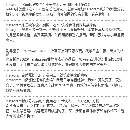
Instagram Reels没播放？不是限流，是你的内容在裸奔
Reels播放量卡在200？别急着怪算法。这篇讲清楚Instagram真实的流量分发
机制、6个被忽略的硬伤，以及让内容破圈的实操步骤，看完就能用。
Instagram账号被限流？别慌，这7个实操步骤我踩坑换来的
Instagram限流不等于封号，但处理不当会废掉账号。本文分享从诊断到恢复
的完整实操流程，含真实案例、时间预期和避坑指南，帮你把账号从小黑屋捞
出来。
别再猜了：2026年Instagram推荐算法到底怎么玩，我拿真金白银试出来的结
论
深度拆解2026年Instagram推荐算法核心逻辑。从Reels流量池分配到SEO搜
索权重，全部来自真实账号测试数据，看完就能调整你的内容策略。
Instagram自然涨粉已死？我用三年踩坑史换来的真相
Instagram自然涨粉还有机会吗？我用三年操盘经验告诉你：算法变了，玩法
变了，但机会还在。这篇文章拆解2026年真正有效的自然增长策略，附真实
数据和踩坑复盘。
Instagram新账号冷启动：我用这5个土办法，14天做到1万粉
别急着买粉、别迷信Reels玄学。我拆解了给十几个品牌做冷启动的真实路
径：从账号基建、内容定调到破圈钩子，每一步都有具体数字和操作细节。看
完你就能照着执行。