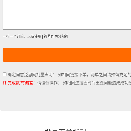
一行一个订单，以及使用 | 符号作为分隔符
确定同意泛思网批量声明： 如相同链接下单，两单之间请预留充足
终'完成数'有偏差！
请谨慎操作； 如相同连接因时间重叠问题造成成功