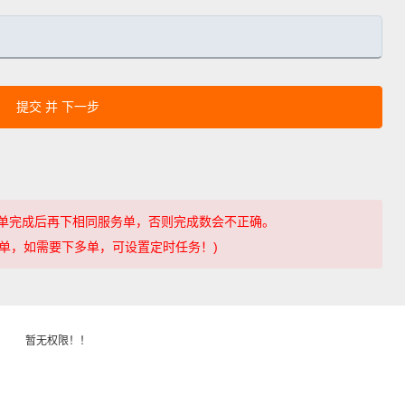
提交 并 下一步
单完成后再下相同服务单，否则完成数会不正确。
一个订单，如需要下多单，可设置定时任务！)
暂无权限！！