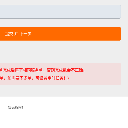
提交 并 下一步
单完成后再下相同服务单，否则完成数会不正确。
一个订单，如需要下多单，可设置定时任务！)
暂无权限！！