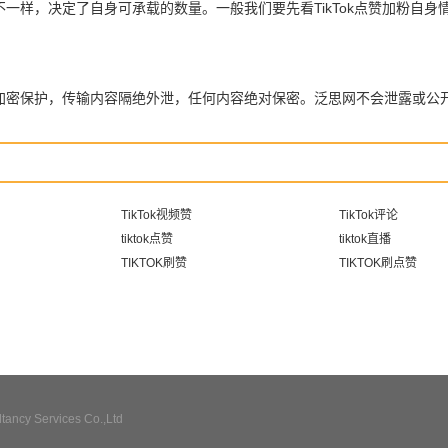
量不一样，决定了自身可承载的数量。一般我们要先看TikTok点赞加粉
全加密保护，传输内容隔绝外泄，任何内容绝对保密。泛思网不会泄露或公
TikTok视频赞
TikTok评论
tiktok点赞
tiktok直播
TIKTOK刷赞
TIKTOK刷点赞
ncy Services Co.,Ltd