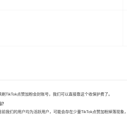
果刷TikTok点赞加粉会封账号，我们可以直接靠这个收保护费了。
吗？
，目前我们的用户均为活跃用户，可能会存在少量TikTok点赞加粉掉落现