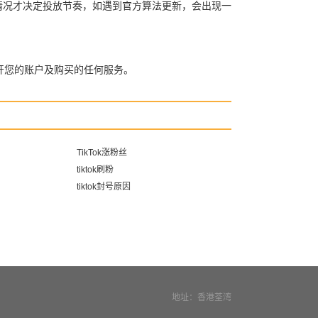
自身情况才决定投放节奏，如遇到官方算法更新，会出现一
开您的账户及购买的任何服务。
TikTok涨粉丝
tiktok刷粉
tiktok封号原因
地址：香港荃湾