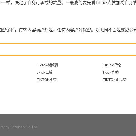
量不一样，决定了自身可承载的数量。一般我们要先看TikTok点赞加粉
全加密保护，传输内容隔绝外泄，任何内容绝对保密。泛思网不会泄露或公
TikTok视频赞
TikTok评论
tiktok点赞
tiktok直播
TIKTOK刷赞
TIKTOK刷点赞
ncy Services Co.,Ltd