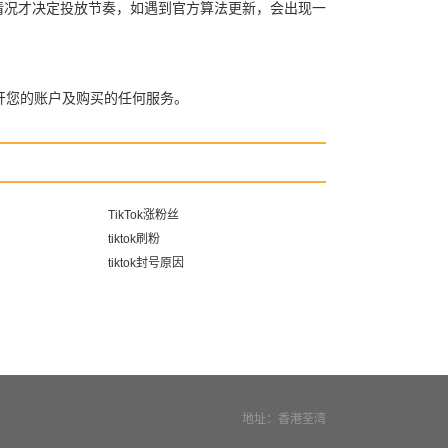
自身情况才决定投放节奏，如遇到官方算法更新，会出现一
开您的账户及购买的任何服务。
TikTok涨粉丝
tiktok刷粉
tiktok封号原因
地址：香港荃湾