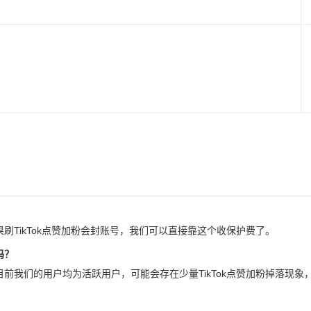
果刷TikTok点赞加粉会封账号，我们可以直接靠这个收保护费了。
吗？
，目前我们的用户均为活跃用户，可能会存在少量TikTok点赞加粉掉落现