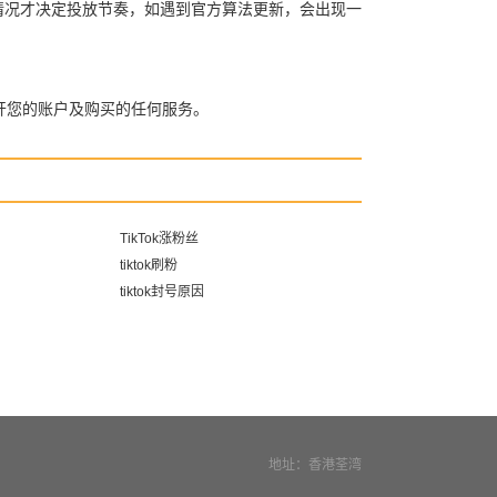
自身情况才决定投放节奏，如遇到官方算法更新，会出现一
开您的账户及购买的任何服务。
TikTok涨粉丝
tiktok刷粉
tiktok封号原因
地址：香港荃湾