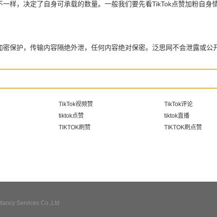
量不一样，决定了自身可承载的数量。一般我们要先看TikTok点赞加粉
全加密保护，传输内容隔绝外泄，任何内容绝对保密。泛思网不会泄露或公
TikTok视频赞
TikTok评论
tiktok点赞
tiktok直播
TIKTOK刷赞
TIKTOK刷点赞
ncy Services Co.,Ltd