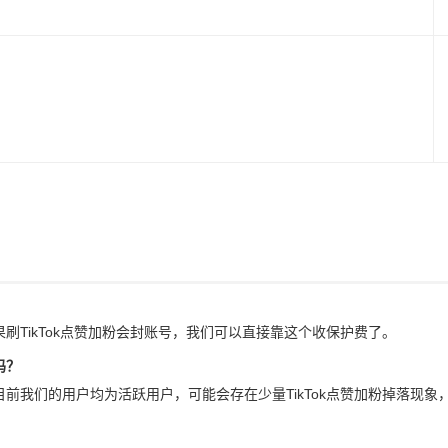
果刷TikTok点赞加粉会封账号，我们可以直接靠这个收保护费了。
吗？
，目前我们的用户均为活跃用户，可能会存在少量TikTok点赞加粉掉落现