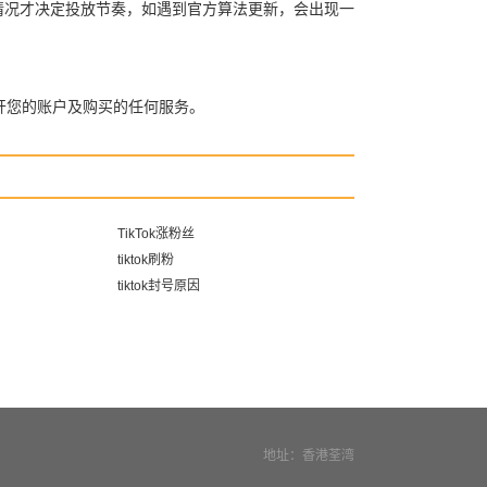
自身情况才决定投放节奏，如遇到官方算法更新，会出现一
开您的账户及购买的任何服务。
TikTok涨粉丝
tiktok刷粉
tiktok封号原因
地址：香港荃湾