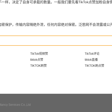
量不一样，决定了自身可承载的数量。一般我们要先看TikTok点赞加粉
全加密保护，传输内容隔绝外泄，任何内容绝对保密。泛思网不会泄露或公
TikTok视频赞
TikTok评论
tiktok点赞
tiktok直播
TIKTOK刷赞
TIKTOK刷点赞
ncy Services Co.,Ltd