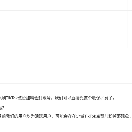
果刷TikTok点赞加粉会封账号，我们可以直接靠这个收保护费了。
吗？
，目前我们的用户均为活跃用户，可能会存在少量TikTok点赞加粉掉落现