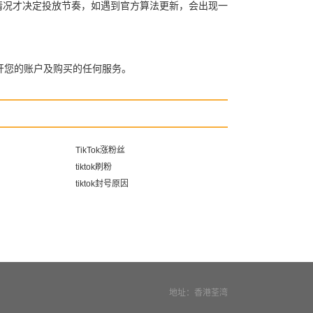
自身情况才决定投放节奏，如遇到官方算法更新，会出现一
开您的账户及购买的任何服务。
TikTok涨粉丝
tiktok刷粉
tiktok封号原因
地址：香港荃湾