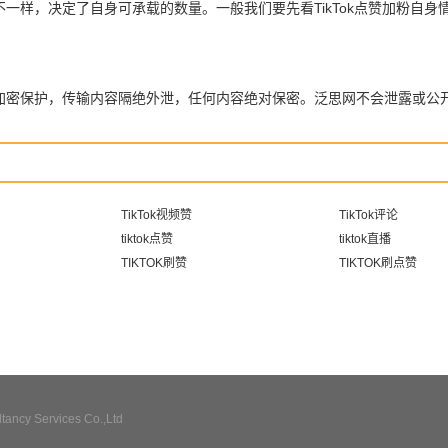
量不一样，决定了自身可承载的数量。一般我们要先看TikTok点赞加粉
全加密保护，传输内容隔绝外泄，任何内容绝对保密。泛思网不会泄露或公
TikTok视频赞
TikTok评论
tiktok点赞
tiktok直播
TIKTOK刷赞
TIKTOK刷点赞
ncy Services Co.,Ltd