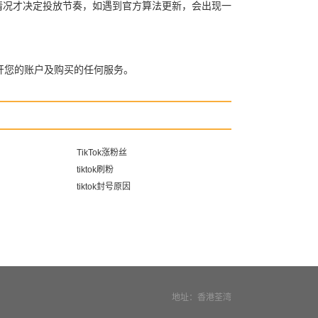
自身情况才决定投放节奏，如遇到官方算法更新，会出现一
开您的账户及购买的任何服务。
TikTok涨粉丝
tiktok刷粉
tiktok封号原因
地址：香港荃湾