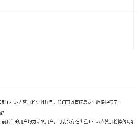
果刷TikTok点赞加粉会封账号，我们可以直接靠这个收保护费了。
吗？
，目前我们的用户均为活跃用户，可能会存在少量TikTok点赞加粉掉落现