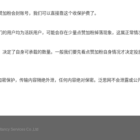
赞加粉会封账号，我们可以直接靠这个收保护费了。
们的用户均为活跃用户，可能会存在少量点赞加粉掉落现象，这属正常情
，决定了自身可承载的数量。一般我们要先看点赞加粉自身情况才决定投
全加密保护，传输内容隔绝外泄，任何内容绝对保密。泛思网不会泄露或公
ncy Services Co.,Ltd