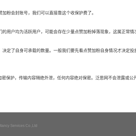
赞加粉会封账号，我们可以直接靠这个收保护费了。
们的用户均为活跃用户，可能会存在少量点赞加粉掉落现象，这属正常情
，决定了自身可承载的数量。一般我们要先看点赞加粉自身情况才决定投
全加密保护，传输内容隔绝外泄，任何内容绝对保密。泛思网不会泄露或公
ncy Services Co.,Ltd