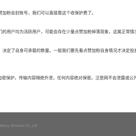
赞加粉会封账号，我们可以直接靠这个收保护费了。
们的用户均为活跃用户，可能会存在少量点赞加粉掉落现象，这属正常情
，决定了自身可承载的数量。一般我们要先看点赞加粉自身情况才决定投
全加密保护，传输内容隔绝外泄，任何内容绝对保密。泛思网不会泄露或公
ncy Services Co.,Ltd