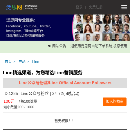
登录
|
免费注册
网站公告： 迎使用泛思网自助下单系统,祝您使用愉
首页
产品
Line
Line精选频道，为您精选Line营销服务
Line公众号粉丝/Line Official Account Followers
ID:1285- Line公众号粉丝 | 24-72小时启动
100元
/
每100数量
加入购物车
最小数量200 / 1000
暂无权限！！