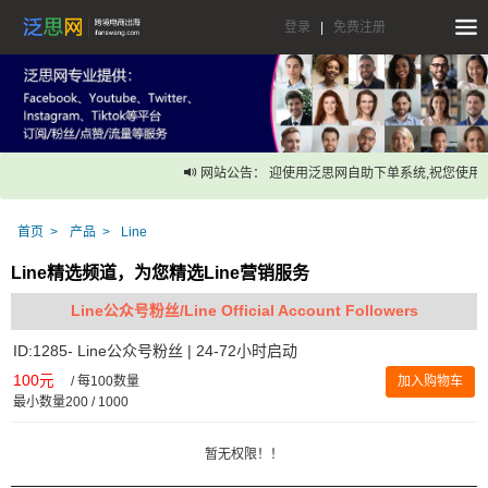
登录
|
免费注册
网站公告： 迎使用泛思网自助下单系统,祝您使用愉
首页
产品
Line
Line精选频道，为您精选Line营销服务
Line公众号粉丝/Line Official Account Followers
ID:1285- Line公众号粉丝 | 24-72小时启动
100元
/
每100数量
加入购物车
最小数量200 / 1000
暂无权限！！