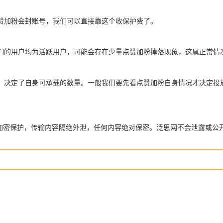
赞加粉会封账号，我们可以直接靠这个收保护费了。
们的用户均为活跃用户，可能会存在少量点赞加粉掉落现象，这属正常情
，决定了自身可承载的数量。一般我们要先看点赞加粉自身情况才决定投
全加密保护，传输内容隔绝外泄，任何内容绝对保密。泛思网不会泄露或公