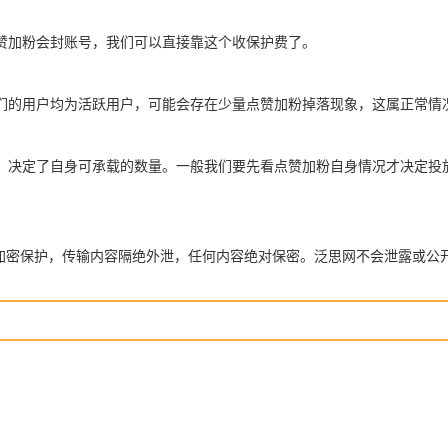
赞加粉会封账号，我们可以直接靠这个收保护费了。
们的用户均为活跃用户，可能会存在少量点赞加粉掉落现象，这属正常情
，决定了自身可承载的数量。一般我们要先看点赞加粉自身情况才决定投
全加密保护，传输内容隔绝外泄，任何内容绝对保密。泛思网不会泄露或公