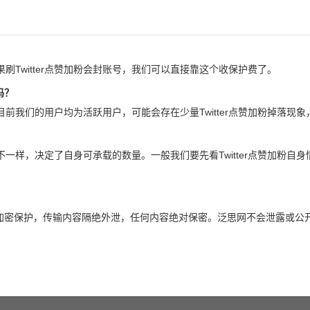
如果刷Twitter点赞加粉会封账号，我们可以直接靠这个收保护费了。
吗？
，目前我们的用户均为活跃用户，可能会存在少量Twitter点赞加粉掉落现
流量不一样，决定了自身可承载的数量。一般我们要先看Twitter点赞加粉
全加密保护，传输内容隔绝外泄，任何内容绝对保密。泛思网不会泄露或公