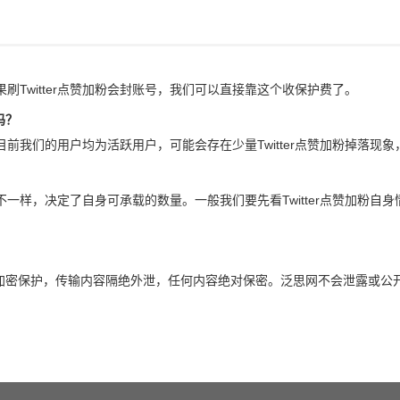
如果刷Twitter点赞加粉会封账号，我们可以直接靠这个收保护费了。
吗？
，目前我们的用户均为活跃用户，可能会存在少量Twitter点赞加粉掉落现
流量不一样，决定了自身可承载的数量。一般我们要先看Twitter点赞加粉
全加密保护，传输内容隔绝外泄，任何内容绝对保密。泛思网不会泄露或公