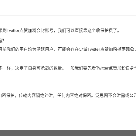
如果刷Twitter点赞加粉会封账号，我们可以直接靠这个收保护费了。
吗？
，目前我们的用户均为活跃用户，可能会存在少量Twitter点赞加粉掉落现
流量不一样，决定了自身可承载的数量。一般我们要先看Twitter点赞加粉
全加密保护，传输内容隔绝外泄，任何内容绝对保密。泛思网不会泄露或公