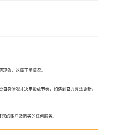
赞掉落现象，这属正常情况。
买粉买赞自身情况才决定投放节奏，如遇到官方算法更新，
开您的账户及购买的任何服务。