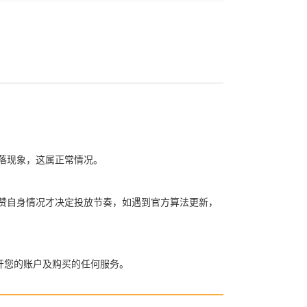
赞掉落现象，这属正常情况。
买粉买赞自身情况才决定投放节奏，如遇到官方算法更新，
开您的账户及购买的任何服务。