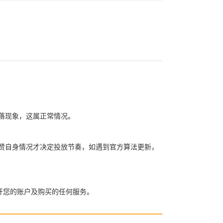
赞掉落现象，这属正常情况。
买粉买赞自身情况才决定投放节奏，如遇到官方算法更新，
开您的账户及购买的任何服务。