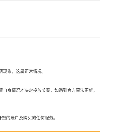
赞掉落现象，这属正常情况。
买粉买赞自身情况才决定投放节奏，如遇到官方算法更新，
开您的账户及购买的任何服务。