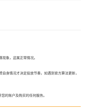
赞掉落现象，这属正常情况。
买粉买赞自身情况才决定投放节奏，如遇到官方算法更新，
开您的账户及购买的任何服务。