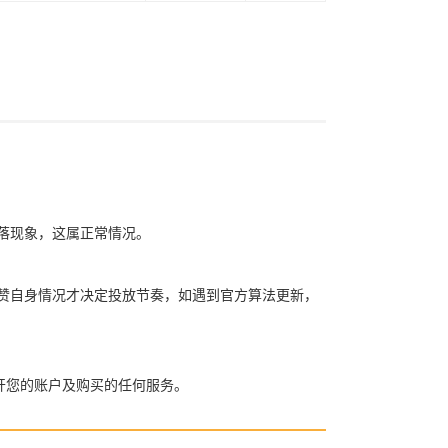
赞掉落现象，这属正常情况。
买粉买赞自身情况才决定投放节奏，如遇到官方算法更新，
开您的账户及购买的任何服务。