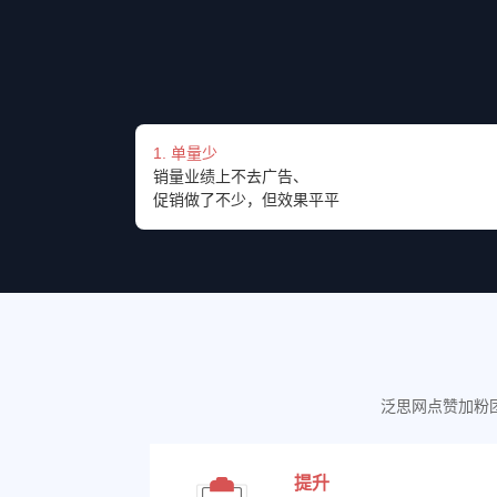
1. 单量少
销量业绩上不去广告、
促销做了不少，但效果平平
泛思网点赞加粉
提升