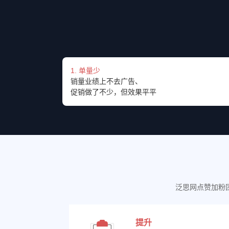
1. 单量少
销量业绩上不去广告、
促销做了不少，但效果平平
泛思网点赞加粉
提升