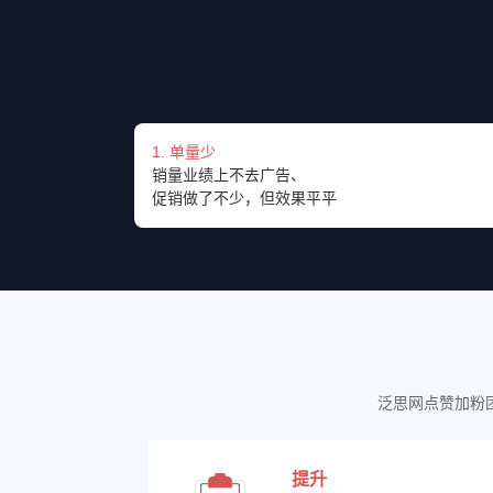
1. 单量少
销量业绩上不去广告、
促销做了不少，但效果平平
泛思网点赞加粉
提升