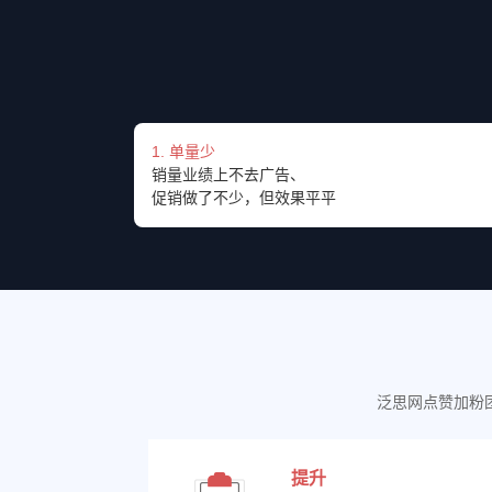
1. 单量少
销量业绩上不去广告、
促销做了不少，但效果平平
泛思网点赞加粉
提升