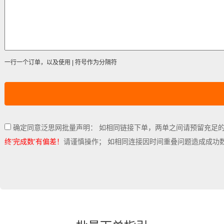
一行一个订单，以及使用 | 符号作为分隔符
确定同意泛思网批量声明： 如相同链接下单，两单之间请预留充足
终'完成数'有偏差！
请谨慎操作； 如相同连接因时间重叠问题造成成功