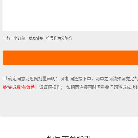
一行一个订单，以及使用 | 符号作为分隔符
确定同意泛思网批量声明： 如相同链接下单，两单之间请预留充足
终'完成数'有偏差！
请谨慎操作； 如相同连接因时间重叠问题造成成功