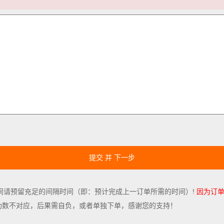
提交 并 下一步
间请预留充足的间隔时间（即：预计完成上一订单所需的时间）!
因为订单
功数不对应，后果需自负，或者单独下单，感谢您的支持！