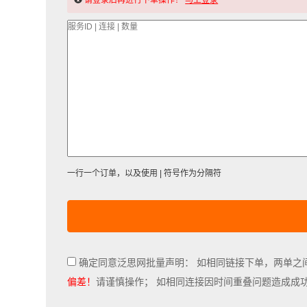
请登录后再进行下单操作！
马上登录
一行一个订单，以及使用 | 符号作为分隔符
确定同意泛思网批量声明： 如相同链接下单，两单之
偏差！
请谨慎操作； 如相同连接因时间重叠问题造成成