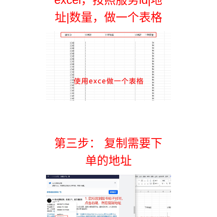
址|数量，做一个表格
第三步： 复制需要下
单的地址