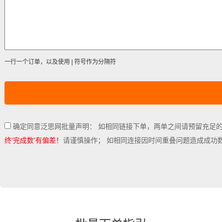
一行一个订单，以及使用 | 符号作为分隔符
确定同意泛思网批量声明： 如相同链接下单，两单之间请预留充足
终'完成数'有偏差！
请谨慎操作； 如相同连接因时间重叠问题造成成功