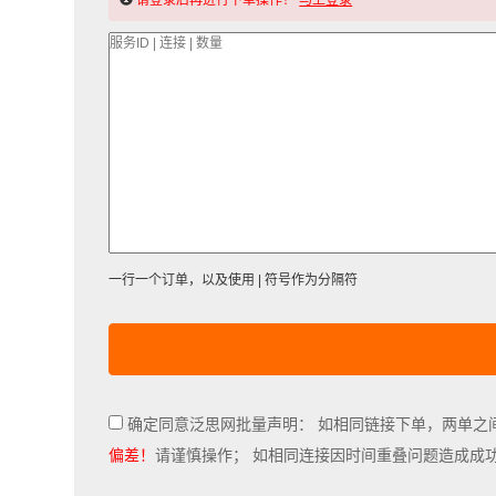
请登录后再进行下单操作！
马上登录
一行一个订单，以及使用 | 符号作为分隔符
确定同意泛思网批量声明： 如相同链接下单，两单之
偏差！
请谨慎操作； 如相同连接因时间重叠问题造成成