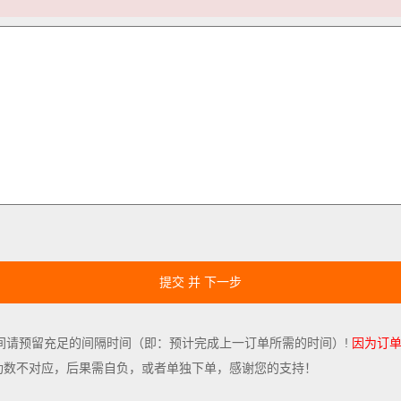
提交 并 下一步
间请预留充足的间隔时间（即：预计完成上一订单所需的时间）!
因为订单
功数不对应，后果需自负，或者单独下单，感谢您的支持！