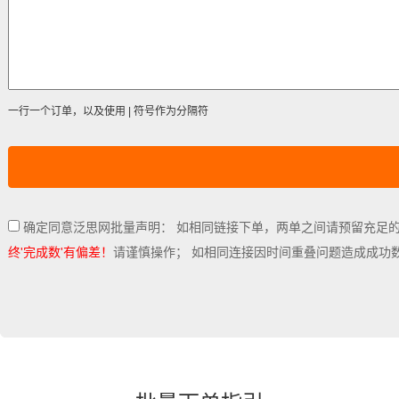
一行一个订单，以及使用 | 符号作为分隔符
确定同意泛思网批量声明： 如相同链接下单，两单之间请预留充足
终'完成数'有偏差！
请谨慎操作； 如相同连接因时间重叠问题造成成功