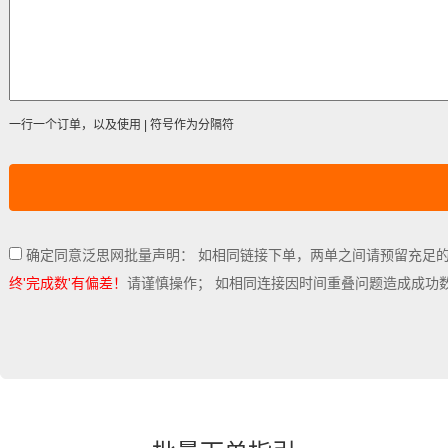
一行一个订单，以及使用 | 符号作为分隔符
确定同意泛思网批量声明： 如相同链接下单，两单之间请预留充足
终'完成数'有偏差！
请谨慎操作； 如相同连接因时间重叠问题造成成功