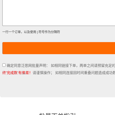
一行一个订单，以及使用 | 符号作为分隔符
确定同意泛思网批量声明： 如相同链接下单，两单之间请预留充足
终'完成数'有偏差！
请谨慎操作； 如相同连接因时间重叠问题造成成功