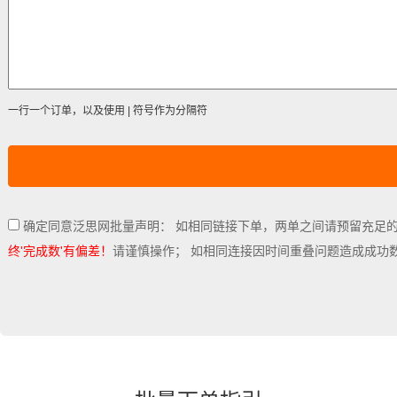
一行一个订单，以及使用 | 符号作为分隔符
确定同意泛思网批量声明： 如相同链接下单，两单之间请预留充足
终'完成数'有偏差！
请谨慎操作； 如相同连接因时间重叠问题造成成功