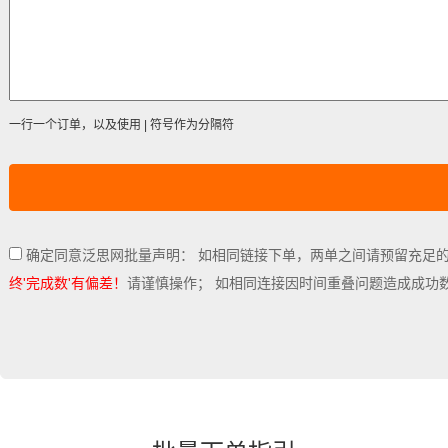
一行一个订单，以及使用 | 符号作为分隔符
确定同意泛思网批量声明： 如相同链接下单，两单之间请预留充足
终'完成数'有偏差！
请谨慎操作； 如相同连接因时间重叠问题造成成功